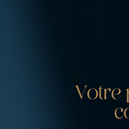
V
o
t
r
e
c