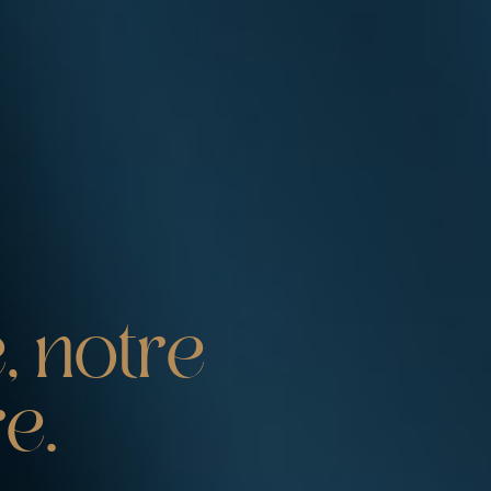
e
,
n
o
t
r
e
r
e
.