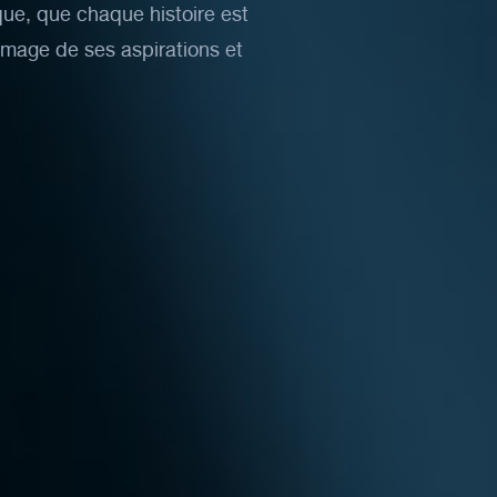
que,
que
chaque
histoire
est
’image
de
ses
aspirations
et