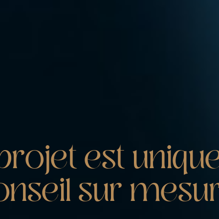
p
r
o
j
e
t
e
s
t
u
n
i
q
u
o
n
s
e
i
l
s
u
r
m
e
s
u