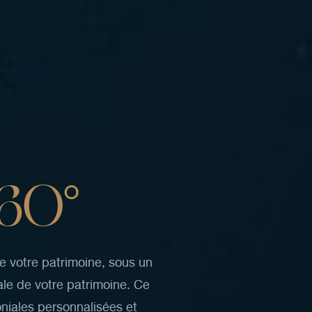
6
0
°
le
votre
patrimoine,
sous
un
ale
de
votre
patrimoine.
Ce
niales
personnalisées
et