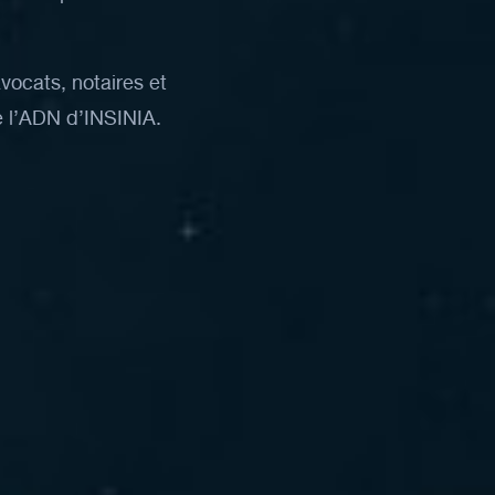
avocats,
notaires
et
e
l’ADN
d’INSINIA.