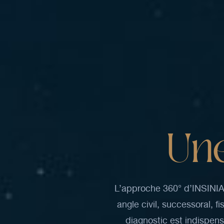
U
n
L’approche
360°
d’INSINI
angle
civil,
successoral,
fi
diagnostic
est
indispen