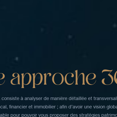
e
a
p
p
r
o
c
h
e
3
A
consiste
à
analyser
de
manière
détaillée
et
transversa
scal,
financier
et
immobilier
;
afin
d’avoir
une
vision
glob
sable
pour
pouvoir
vous
proposer
des
stratégies
patrimo