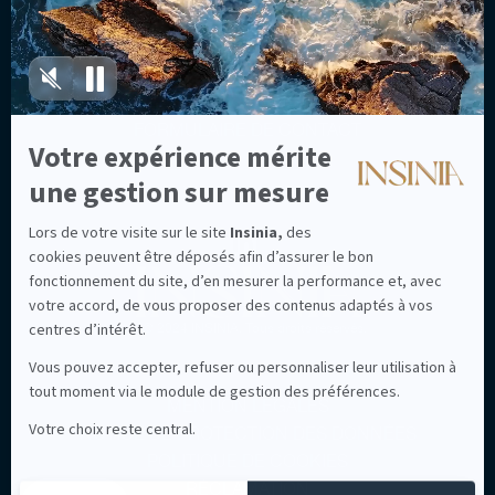
NOTRE ACCOMPAGNEMENT
NOUS CONTACTER
FORMULAIRE DE CONTACT
NOUS SUIVRE
L
I
N
K
© 2024 INSINIA, Tous droits réservés.
E
D
I
MENTION LÉGALES
N
NOTICE DE PROTECTION DES DONNÉES
POLITIQUE DE COOKIES
RÉCLAMATION